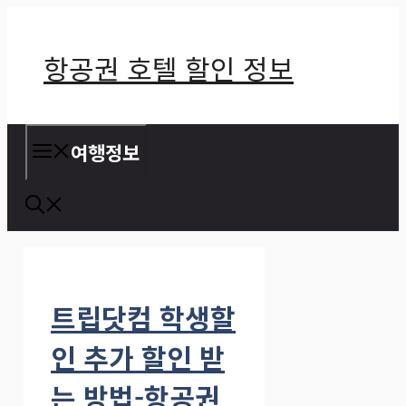
컨
텐
항공권 호텔 할인 정보
츠
로
건
여행정보
너
뛰
기
트립닷컴 학생할
인 추가 할인 받
는 방법-항공권