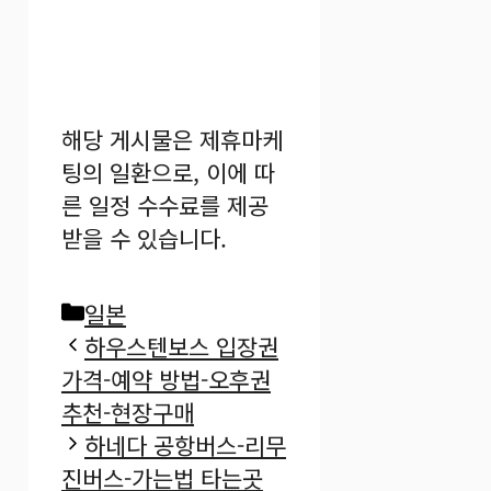
해당 게시물은 제휴마케
팅의 일환으로, 이에 따
른 일정 수수료를 제공
받을 수 있습니다.
카
일본
테
하우스텐보스 입장권
고
가격-예약 방법-오후권
리
추천-현장구매
하네다 공항버스-리무
진버스-가는법 타는곳