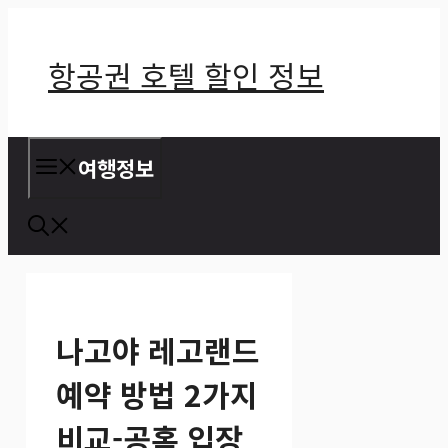
컨
텐
항공권 호텔 할인 정보
츠
로
건
여행정보
너
뛰
기
나고야 레고랜드
예약 방법 2가지
비교-공홈 입장