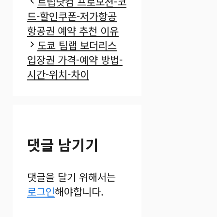
테
트립닷컴 프로모션-코
고
드-할인쿠폰-저가항공
리
항공권 예약 추천 이유
도쿄 팀랩 보더리스
입장권 가격-예약 방법-
시간-위치-차이
댓글 남기기
댓글을 달기 위해서는
로그인
해야합니다.