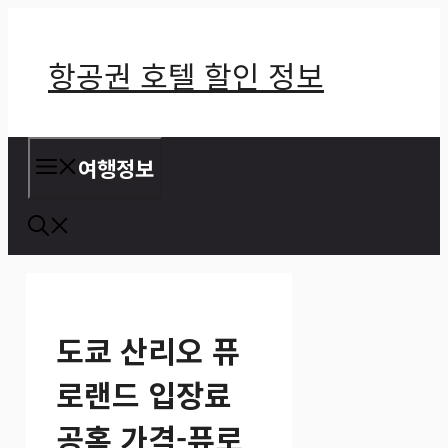
컨
텐
항공권 호텔 할인 정보
츠
로
건
여행정보
너
뛰
기
도쿄 산리오 퓨
로랜드 입장료
공홈 가격-퓨로