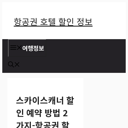
컨
텐
항공권 호텔 할인 정보
츠
로
건
여행정보
너
뛰
기
스카이스캐너 할
인 예약 방법 2
가지-항공권 할