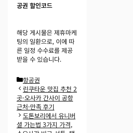
공권 할인코드
해당 게시물은 제휴마케
팅의 일환으로, 이에 따
른 일정 수수료를 제공
받을 수 있습니다.
카
항공권
테
린쿠타운 맛집 추천 2
고
곳-오사카 간사이 공항
리
근처-만족 후기
도톤보리에서 유니버
셜 가는법 3가지 가격,