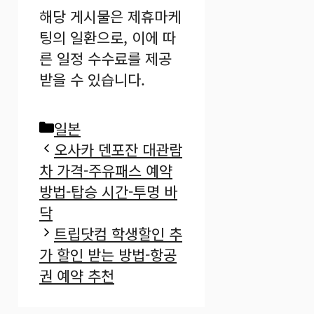
해당 게시물은 제휴마케
팅의 일환으로, 이에 따
른 일정 수수료를 제공
받을 수 있습니다.
카
일본
테
오사카 덴포잔 대관람
고
차 가격-주유패스 예약
리
방법-탑승 시간-투명 바
닥
트립닷컴 학생할인 추
가 할인 받는 방법-항공
권 예약 추천