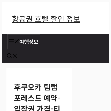
컨
텐
항공권 호텔 할인 정보
츠
로
건
여행정보
너
뛰
기
후쿠오카 팀랩
포레스트 예약-
입장권 가격-티