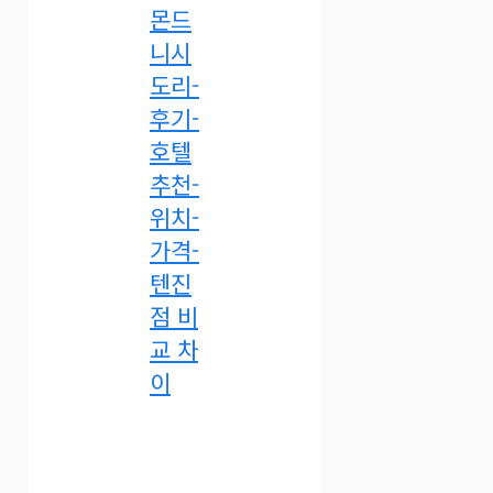
몬드
니시
도리-
후기-
호텔
추천-
위치-
가격-
텐진
점 비
교 차
이