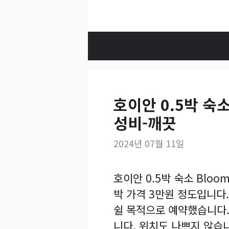
컨
텐
츠
로
건
너
호이안 0.5박 숙
뛰
기
성비-깨끗
2024년 07월 11일
호이안 0.5박 숙소 Blooms
박 가격 3만원 정도입니다
쉴 목적으로 예약했습니다.
니다. 위치도 나쁘지 않습