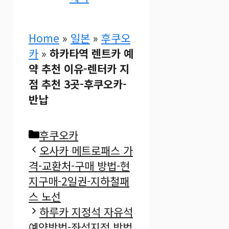
Home
»
일본
»
후쿠오
카
»
하카타역 렌트카 예
약 추천 이유-렌터카 지
점 추천 3곳-후쿠오카-
반납
카
후쿠오카
테
오사카 메트로패스 가
고
격-교환처-구매 방법-현
리
지구매-2일권-지하철패
스 노선
하루카 지정석 자유석
예약방법-좌석지정 방법