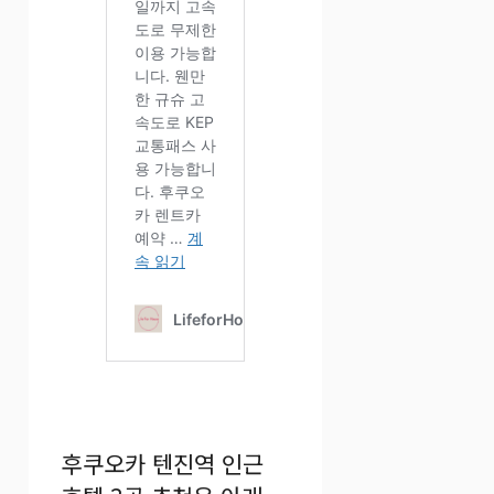
후쿠오카 텐진역 인근