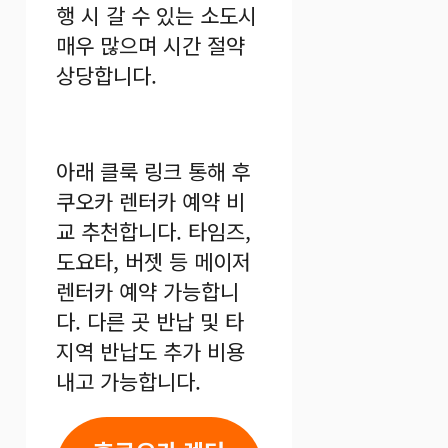
행 시 갈 수 있는 소도시
매우 많으며 시간 절약
상당합니다.
아래 클룩 링크 통해 후
쿠오카 렌터카 예약 비
교 추천합니다. 타임즈,
도요타, 버젯 등 메이저
렌터카 예약 가능합니
다. 다른 곳 반납 및 타
지역 반납도 추가 비용
내고 가능합니다.