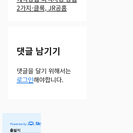
2가지-클룩, JR공홈
댓글 남기기
댓글을 달기 위해서는
로그인
해야합니다.