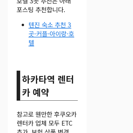
호텔 3곳 추천은 아래
포스팅 추천합니다.
텐진 숙소 추천 3
곳-커플-아이랑-호
텔
하카타역 렌터
카 예약
참고로 웬만한 후쿠오카
렌터카 업체 모두 ETC
추가, 보험 상품 변경,