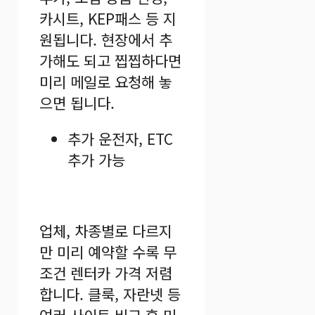
카시트, KEP패스 등 지
원됩니다. 현장에서 추
가해도 되고 찝찝하다면
미리 메일로 요청해 놓
으면 됩니다.
추가 운전자, ETC
추가 가능
업체, 차종별로 다르지
만 미리 예약할 수록 무
조건 렌터카 가격 저렴
합니다. 클룩, 자란넷 등